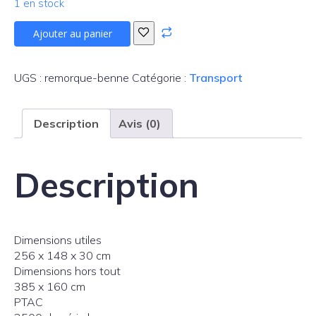
1 en stock
quantité
Ajouter au panier
de
Remorque
benne
UGS :
remorque-benne
Catégorie :
Transport
Description
Avis (0)
Description
Dimensions utiles
256 x 148 x 30 cm
Dimensions hors tout
385 x 160 cm
PTAC