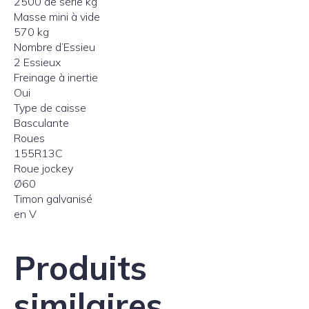
2500 de série kg
Masse mini à vide
570 kg
Nombre d’Essieu
2 Essieux
Freinage à inertie
Oui
Type de caisse
Basculante
Roues
155R13C
Roue jockey
Ø60
Timon galvanisé
en V
Produits
similaires