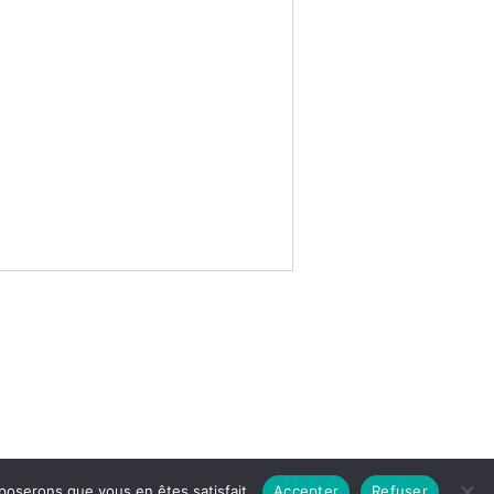
o
pposerons que vous en êtes satisfait.
Accepter
Refuser