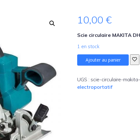
10,00
€
Scie circulaire MAKITA 
1 en stock
quantité
Ajouter au panier
de
Scie
circulaire
UGS :
scie-circulaire-makit
electroportatif