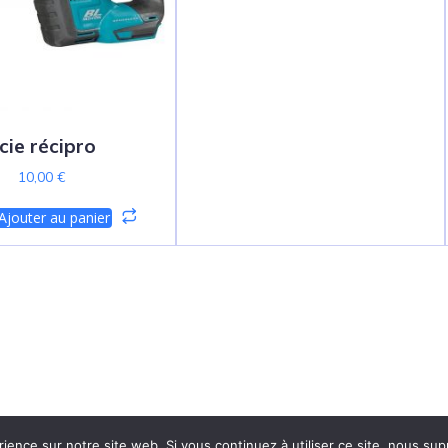
cie récipro
10,00
€
Ajouter au panier
© 2026 Mignature . Created with ❤ using WordPress and
Kubi
rience sur notre site web. Si vous continuez à utiliser ce site, nous su