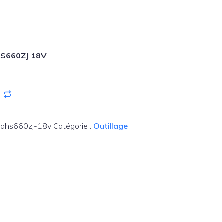
DHS660ZJ 18V
a-dhs660zj-18v
Catégorie :
Outillage