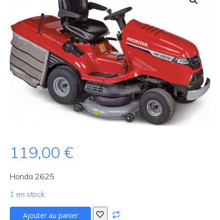
119,00
€
Honda 2625
1 en stock
quantité
Ajouter au panier